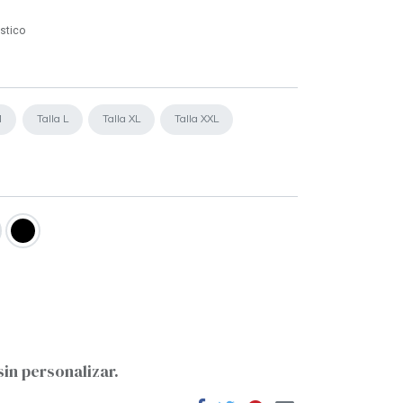
stico
M
Talla L
Talla XL
Talla XXL
sin personalizar.