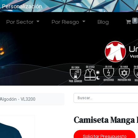
. Personalización.
0
Por Sector
Por Riesgo
Blog
Algodón - VL3200
Camiseta Manga 
Solicitar Presupuesto