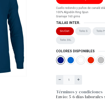
Cuello redondo y puños de canalé elá
100% Algodón Ring Spun
Gramaje 160 grms
TALLAS INTER.
Sin/Det.
Talla S
Talla 
Talla 3XL
COLORES DISPONIBLES
Términos y condiciones
Envío: 5-6 días laborales 