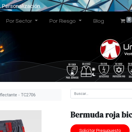
. Personalización.
0
Por Sector
Por Riesgo
Blog
eflectante - TC2706
Bermuda roja bic
Solicitar Presupuesto