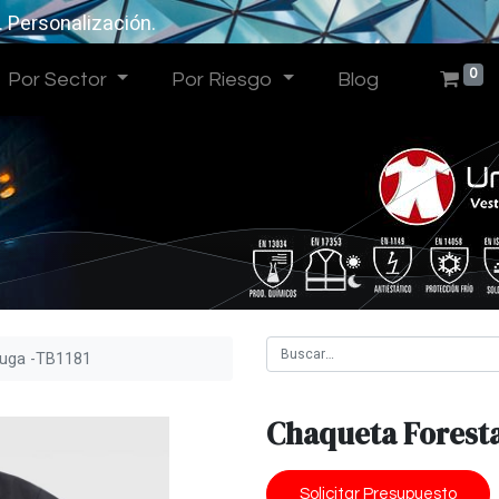
. Personalización.
0
Por Sector
Por Riesgo
Blog
fuga -TB1181
Chaqueta Foresta
Solicitar Presupuesto