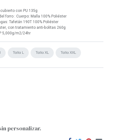
, cubierto con PU 135g
del forro : Cuerpo: Malla 100% Poliéster
ngas: Tafetán 190T 100% Poliéster
ter, con tratamiento anti-bolitas 260g
P 5,000g/m2/24hr
M
Talla L
Talla XL
Talla XXL
sin personalizar.