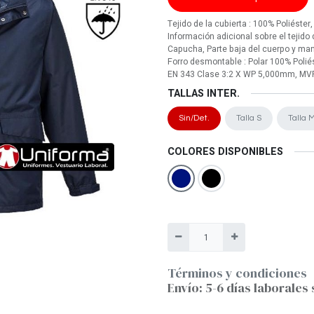
Tejido de la cubierta : 100% Poliéster
Información adicional sobre el tejido 
Capucha, Parte baja del cuerpo y ma
Forro desmontable : Polar 100% Poliés
EN 343 Clase 3:2 X WP 5,000mm, MV
TALLAS INTER.
Sin/Det.
Talla S
Talla 
COLORES DISPONIBLES
Términos y condiciones
Envío: 5-6 días laborales 