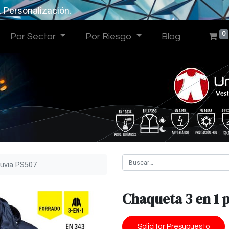
. Personalización.
0
Por Sector
Por Riesgo
Blog
luvia PS507
Chaqueta 3 en 1 
Solicitar Presupuesto