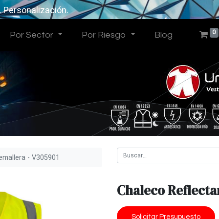
. Personalización.
0
Por Sector
Por Riesgo
Blog
emallera - V305901
Chaleco Reflecta
Solicitar Presupuesto