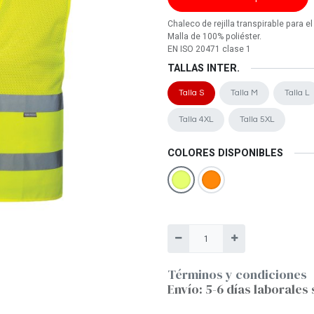
Chaleco de rejilla transpirable para el 
Malla de 100% poliéster.
EN ISO 20471 clase 1
TALLAS INTER.
Talla S
Talla M
Talla L
Talla 4XL
Talla 5XL
COLORES DISPONIBLES
Términos y condiciones
Envío: 5-6 días laborales 