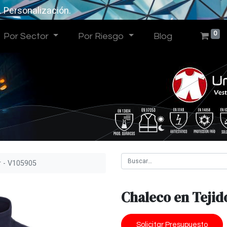
. Personalización.
0
Por Sector
Por Riesgo
Blog
r - V105905
Chaleco en Tejid
Solicitar Presupuesto