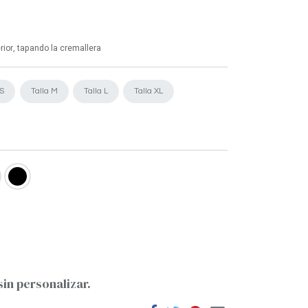
rior, tapando la cremallera
 S
Talla M
Talla L
Talla XL
sin personalizar.