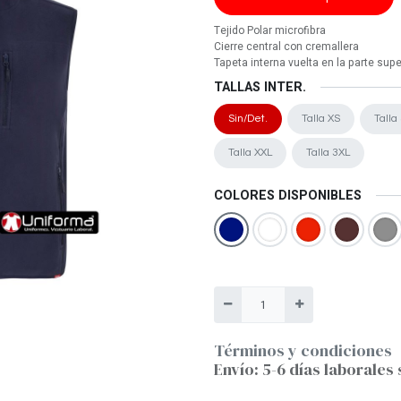
Tejido Polar microfibra
Cierre central con cremallera
Tapeta interna vuelta en la parte supe
TALLAS INTER.
Sin/Det.
Talla XS
Talla
Talla XXL
Talla 3XL
COLORES DISPONIBLES
Términos y condiciones
Envío: 5-6 días laborales 