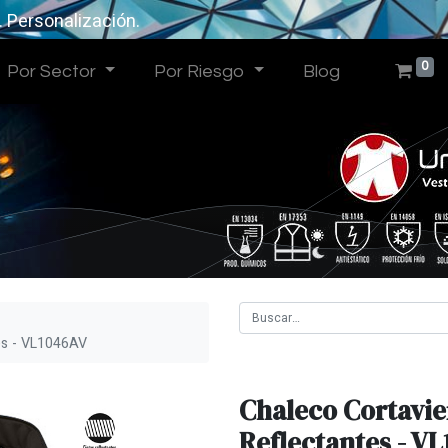
. Personalización.
0
Por Sector
Por Riesgo
Blog
es - VL1046AV
Chaleco Cortavi
Reflectantes - V