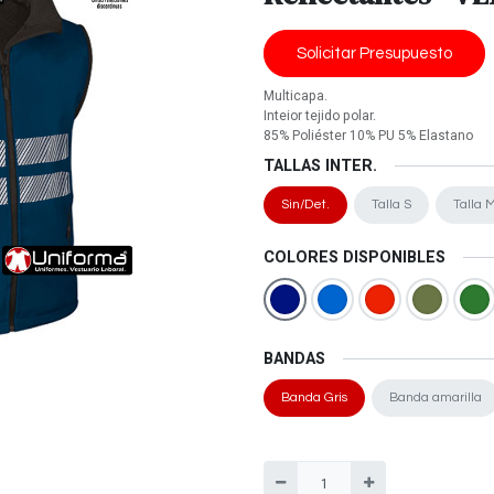
Solicitar Presupuesto
Multicapa.
Inteior tejido polar.
85% Poliéster 10% PU 5% Elastano
TALLAS INTER.
Sin/Det.
Talla S
Talla 
COLORES DISPONIBLES
BANDAS
Banda Gris
Banda amarilla