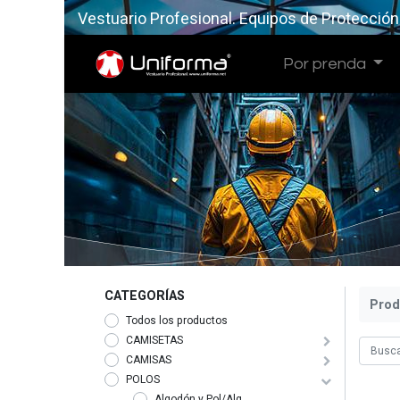
Vestuario Profesional. Equipos de Protección
Por prenda
CATEGORÍAS
Prod
Todos los productos
CAMISETAS
CAMISAS
POLOS
Algodón y Pol/Alg.