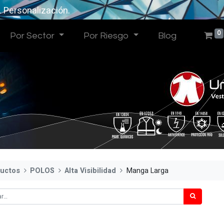
. Personalización.
0
Por Sector
Por Riesgo
Blog
uctos
POLOS
Alta Visibilidad
Manga Larga