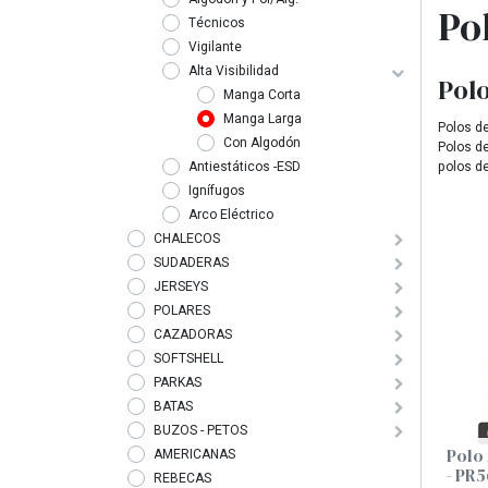
Po
Técnicos
Vigilante
Alta Visibilidad
Polo
Manga Corta
Manga Larga
Polos de
Con Algodón
Polos de
polos d
Antiestáticos -ESD
Ignífugos
Arco Eléctrico
CHALECOS
SUDADERAS
JERSEYS
POLARES
CAZADORAS
SOFTSHELL
PARKAS
BATAS
BUZOS - PETOS
Polo 
AMERICANAS
- PR
REBECAS