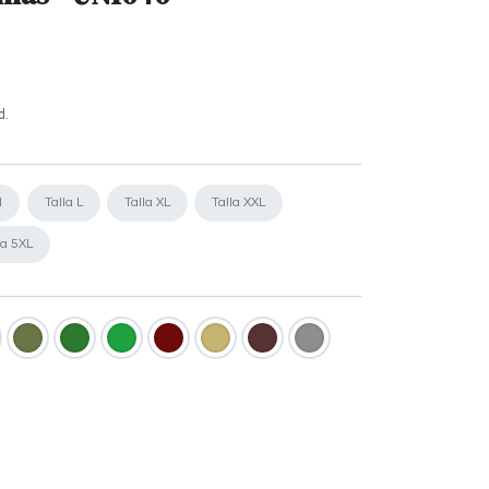
d.
M
Talla L
Talla XL
Talla XXL
la 5XL