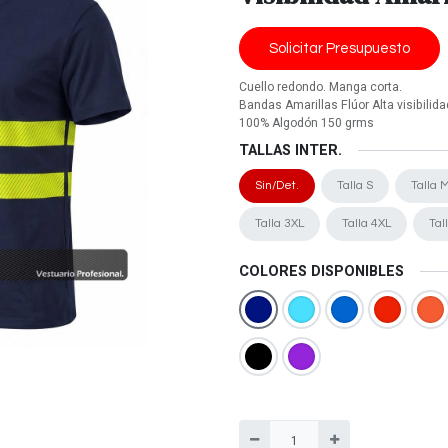
Solicitar Presupuesto
Cuello redondo. Manga corta.
Bandas Amarillas Flúor Alta visibilida
100% Algodón 150 grms
TALLAS INTER.
Sin/Det.
Talla S
Talla 
Talla 3XL
Talla 4XL
Tal
COLORES DISPONIBLES