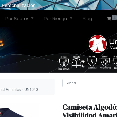
. Personalización.
0
Por Sector
Por Riesgo
Blog
dad Amarillas - UN1040
Camiseta Algodó
Visibilidad Amari