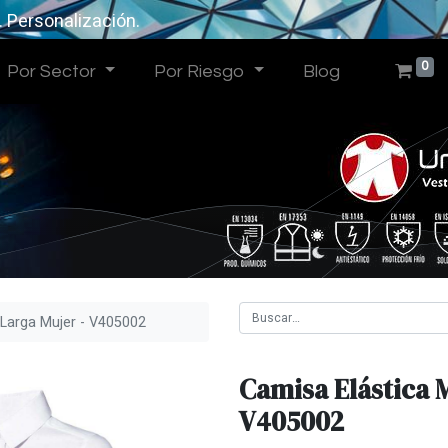
. Personalización.
0
Por Sector
Por Riesgo
Blog
 Larga Mujer - V405002
Camisa Elástica 
V405002