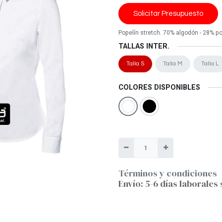
Solicitar Presupuesto
Popelín stretch. 70% algodón - 28% po
TALLAS INTER.
Talla S
Talla M
Talla L
COLORES DISPONIBLES
Términos y condiciones
Envío: 5-6 días laborales 